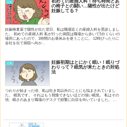
初めての産婦人科！待ち時間とあ
妊娠
の椅子との闘い…陽性が出たけど
妊娠してる？
妊娠検査薬で陽性が出た翌日、私は職場近くの産婦人科を受診しまし
た。 初めての産婦人科 私が行った病院は職場から歩いて5分くらいの
場所にあったので、1時間のお昼休みを使うことに。 12時ぴったりに
会社を出て病院へ向か...
妊娠初期はとにかく眠い！眠りづ
妊娠
わりって？眠気が来たときの対処
法
つわりが始まった頃、私は吐き気以外のことにも悩まされていまし
た。 眠気です。 それはもう我慢できないほどの強い眠気。 私はその
頃、眠さのあまり職場のデスクで頻繁に白目を向いていました。 ...