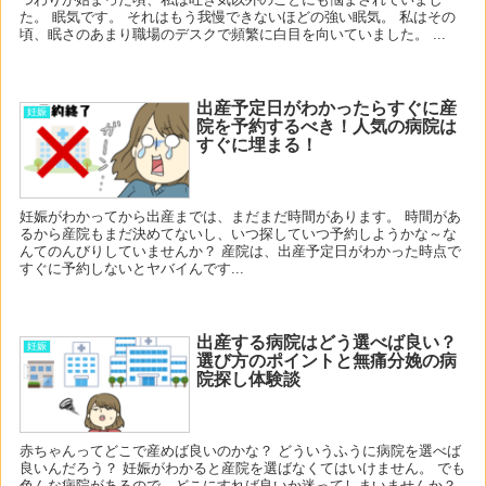
た。 眠気です。 それはもう我慢できないほどの強い眠気。 私はその
頃、眠さのあまり職場のデスクで頻繁に白目を向いていました。 ...
出産予定日がわかったらすぐに産
妊娠
院を予約するべき！人気の病院は
すぐに埋まる！
妊娠がわかってから出産までは、まだまだ時間があります。 時間があ
るから産院もまだ決めてないし、いつ探していつ予約しようかな～な
んてのんびりしていませんか？ 産院は、出産予定日がわかった時点で
すぐに予約しないとヤバイんです...
出産する病院はどう選べば良い？
妊娠
選び方のポイントと無痛分娩の病
院探し体験談
赤ちゃんってどこで産めば良いのかな？ どういうふうに病院を選べば
良いんだろう？ 妊娠がわかると産院を選ばなくてはいけません。 でも
色んな病院があるので、どこにすれば良いか迷ってしまいませんか？