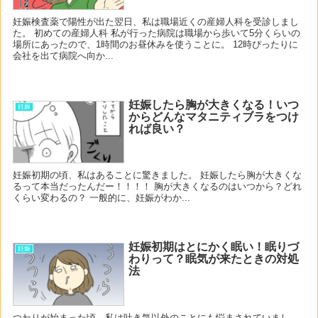
妊娠検査薬で陽性が出た翌日、私は職場近くの産婦人科を受診しまし
た。 初めての産婦人科 私が行った病院は職場から歩いて5分くらいの
場所にあったので、1時間のお昼休みを使うことに。 12時ぴったりに
会社を出て病院へ向か...
妊娠したら胸が大きくなる！いつ
妊娠
からどんなマタニティブラをつけ
れば良い？
妊娠初期の頃、私はあることに驚きました。 妊娠したら胸が大きくな
るって本当だったんだー！！！！ 胸が大きくなるのはいつから？どれ
くらい変わるの？ 一般的に、妊娠がわか...
妊娠初期はとにかく眠い！眠りづ
妊娠
わりって？眠気が来たときの対処
法
つわりが始まった頃、私は吐き気以外のことにも悩まされていまし