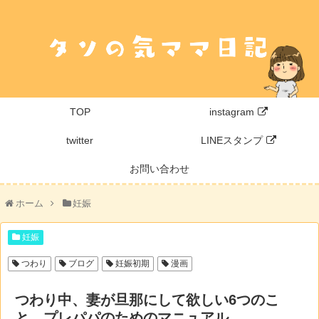
TOP
instagram
twitter
LINEスタンプ
お問い合わせ
ホーム
妊娠
妊娠
つわり
ブログ
妊娠初期
漫画
つわり中、妻が旦那にして欲しい6つのこ
と。プレパパのためのマニュアル